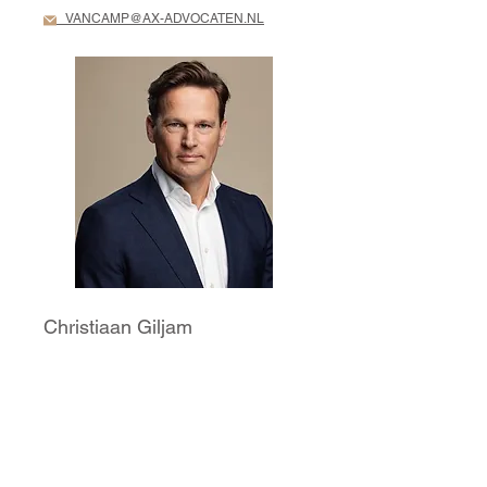
VANCAMP@AX-ADVOCATEN.NL
Christiaan Giljam
Christiaan Giljam is advocaat sinds
1997. Hij is gespecialiseerd in het
ondernemings- en insolventierecht.
Hij heeft jarenlange ervaring als
curator in faillissementen en
bewindvoerder in surseances van